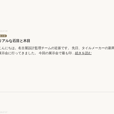
026.07.09
名古屋
リアルな石目と木目
こんにちは。名古屋設計監理チームの近坂です。 先日、タイルメーカーの新
展示会に行ってきました。 今回の展示会で最も印…
続きを読む
026.07.07