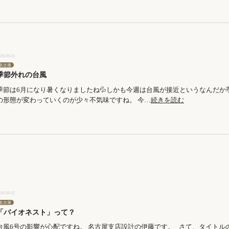
026.06.03
名古屋
季節外れの台風
季節は6月になり暑くなりましたね💦しかも今週は台風が接近というなんだか
の形態が変わっていくのが少々不気味ですね。 今…
続きを読む
026.06.02
名古屋
「バイオネスト」って？
台風6号の影響が心配ですね。 名古屋支店設計の伊藤です。 さて、タイトル