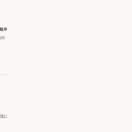
知※
店の
活に