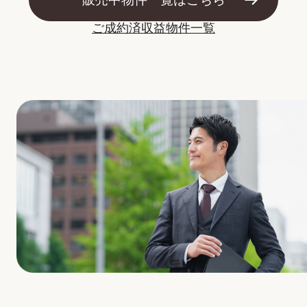
ご成約済収益物件⼀覧