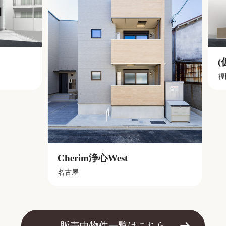
(仮称）
福岡
Cherim浄心West
名古屋
販売中物件⼀覧はこちら