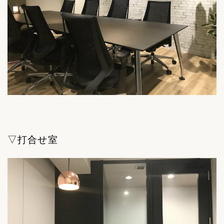
▽打合せ室