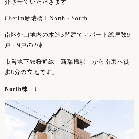
介させていただきます。
Cherim新瑞橋ⅡNorth・South
南区外山地内の木造3階建てアパート総戸数9
戸・9戸の2棟
市営地下鉄桜通線「新瑞橋駅」から南東へ徒
歩8分の立地です。
North
棟 ↓