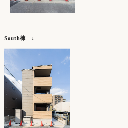
South
棟 ↓