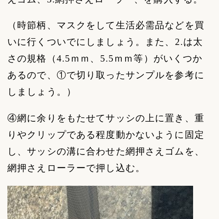
（時節柄、マスクをして生活必需品などを買
いに行くついでにしましょう。また、
2.
は太
さの規格（
4.5
ｍｍ、
5.5
ｍｍ等）がいくつか
あるので、①で切り取ったサンプルを参考に
しましょう。）
④網に余りをもたせてサッシの上に置き、重
りやクリップである程度動かないように固定
し、サッシの溝に合わせた網押さえゴムを、
網押さえローラーで押し込む。