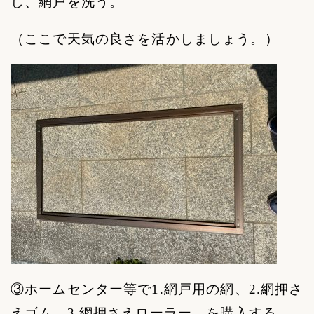
し、網戸を洗う。
（ここで天気の良さを活かしましょう。）
③ホームセンター等で
1.
網戸用の網、
2.
網押さ
えゴム、
3.
網押さえローラー、を購入する。