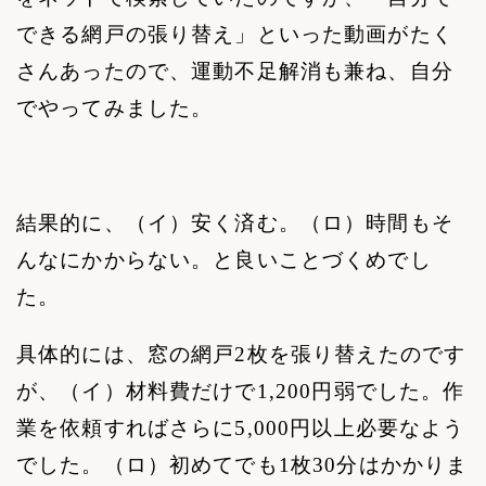
できる網戸の張り替え」といった動画がたく
さんあったので、運動不足解消も兼ね、自分
でやってみました。
結果的に、（イ）安く済む。（ロ）時間もそ
んなにかからない。と良いことづくめでし
た。
具体的には、窓の網戸
2
枚を張り替えたのです
が、（イ）材料費だけで
1,200
円弱でした。作
業を依頼すればさらに
5,000
円以上必要なよう
でした。（ロ）初めてでも
1
枚
30
分はかかりま