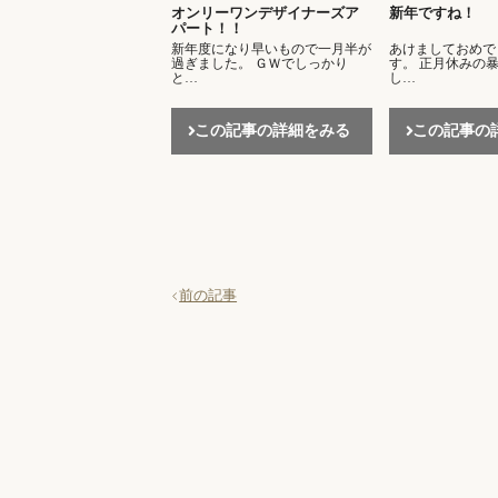
オンリーワンデザイナーズア
新年ですね！
パート！！
新年度になり早いもので一月半が
あけましておめで
過ぎました。 ＧＷでしっかり
す。 正月休みの
と…
し…
この記事の詳細をみる
この記事の
前の記事