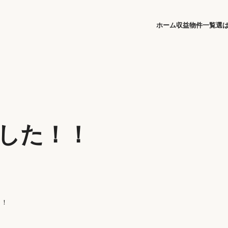
ホーム
収益物件一覧
選
ました！！
！！