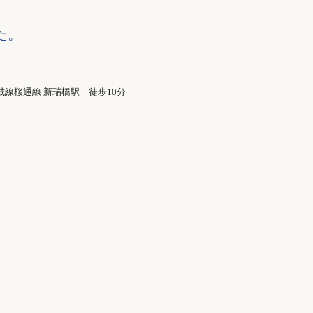
た。
城線桜通線 新瑞橋駅 徒歩10分