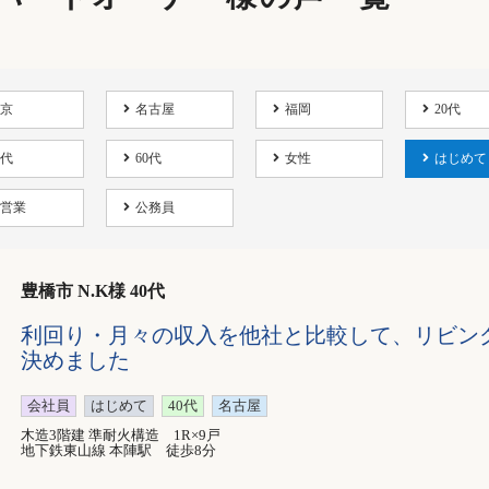
京
名古屋
福岡
20代
0代
60代
女性
はじめて
営業
公務員
豊橋市 N.K様 40代
利回り・月々の収入を他社と比較して、リビン
決めました
会社員
はじめて
40代
名古屋
木造3階建 準耐火構造 1R×9戸
地下鉄東山線 本陣駅 徒歩8分