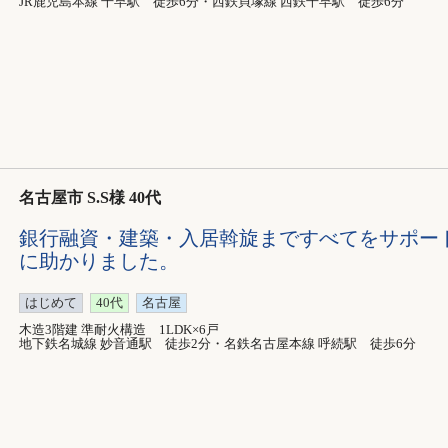
JR鹿児島本線 千早駅 徒歩6分・西鉄貝塚線 西鉄千早駅 徒歩6分
名古屋市 S.S様 40代
銀行融資・建築・入居斡旋まですべてをサポー
に助かりました。
はじめて
40代
名古屋
木造3階建 準耐火構造 1LDK×6戸
地下鉄名城線 妙音通駅 徒歩2分・名鉄名古屋本線 呼続駅 徒歩6分