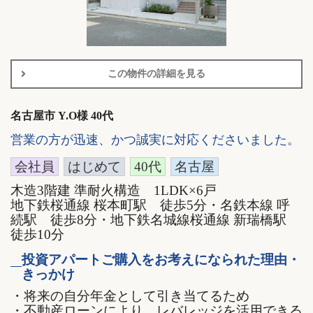
この物件の詳細を見る
名古屋市 Y.O様 40代
営業の方が迅速、かつ誠実に対応くださいました。
会社員
はじめて
40代
名古屋
木造3階建 準耐火構造 1LDK×6戸
地下鉄桜通線 桜本町駅 徒歩5分・名鉄本線 呼
続駅 徒歩8分・地下鉄名城線桜通線 新瑞橋駅
徒歩10分
投資アパートご購入をお考えになられた理由・
きっかけ
・将来の自分年金として引き当てるため
・不動産ローンにより、レバレッジを活用できる