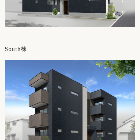
South棟