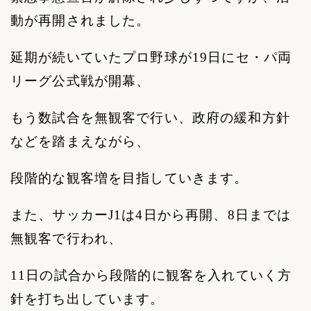
動が再開されました。
延期が続いていたプロ野球が
19
日にセ・パ両
リーグ公式戦が開幕、
もう数試合を無観客で行い、政府の緩和方針
などを踏まえながら、
段階的な観客増を目指していきます。
また、サッカー
J1
は
4
日から再開、
8
日までは
無観客で行われ、
11
日の試合から段階的に観客を入れていく方
針を打ち出しています。