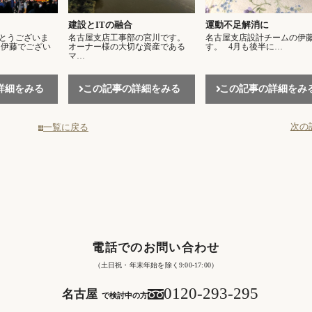
建設とITの融合
運動不足解消に
とうございま
名古屋支店工事部の宮川です。
名古屋支店設計チームの伊
 伊藤でござい
オーナー様の大切な資産である
す。 4月も後半に…
マ…
詳細をみる
この記事の詳細をみる
この記事の詳細をみ
次の
一覧に戻る
電話でのお問い合わせ
（土日祝・年末年始を除く9:00-17:00）
0120-293-295
名古屋
で検討中の方