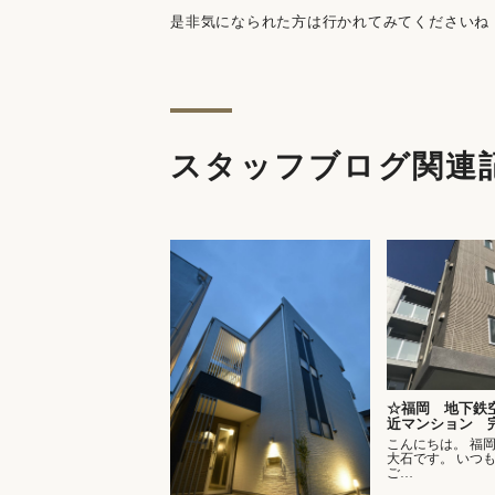
是非気になられた方は行かれてみてくださいね
スタッフブログ関連
☆福岡 地下鉄
近マンション 
こんにちは。 福
大石です。 いつ
ご…