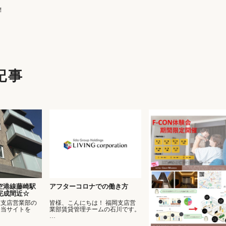
！
記事
空港線藤崎駅
アフターコロナでの働き方
完成間近☆
岡支店営業部の
皆様、こんにちは！ 福岡支店営
も当サイトを
業部賃貸管理チームの石川です。
…