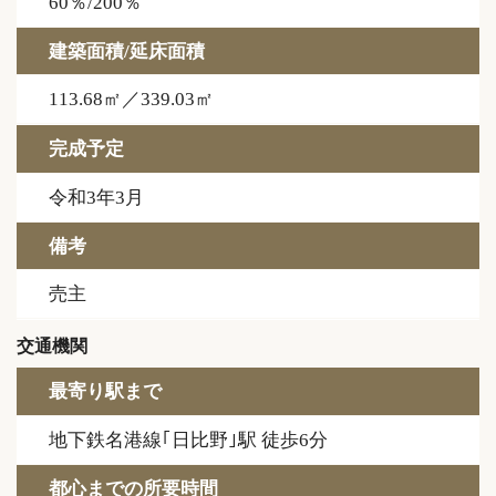
60％/200％
建築面積/延床面積
113.68㎡／339.03㎡
完成予定
令和3年3月
備考
売主
交通機関
最寄り駅まで
地下鉄名港線｢日比野｣駅 徒歩6分
都心までの所要時間