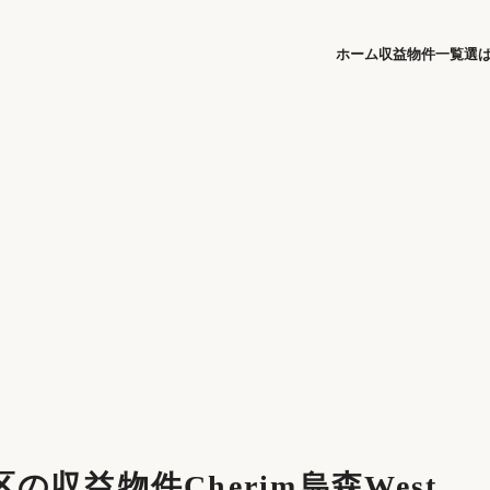
ホーム
収益物件一覧
選
の収益物件Cherim烏森West