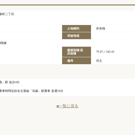
葉町二丁目
土地権利
所有権
用途地域
3階建
建築面積/延
79.97／242.01
床面積
備考
売主
森」駅 徒歩4分
乗車時間近鉄名古屋線「烏森」駅乗車 直通10分
一覧に戻る