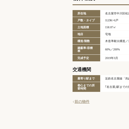
所在地
名古屋市中川区松
戸数・タイプ
1LDK×6戸
土地面積
158.87㎡
地目
宅地
構造/階数
木造準耐火構造／
建蔽率/容積
60%／200%
率
完成予定
2019年3月
交通機関
最寄り駅まで
近鉄名古屋線「烏
都心までの所
｢名古屋｣駅までの
要時間
前の物件