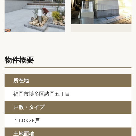
物件概要
所在地
福岡市博多区諸岡五丁目
戸数・タイプ
１LDK×6戸
土地面積