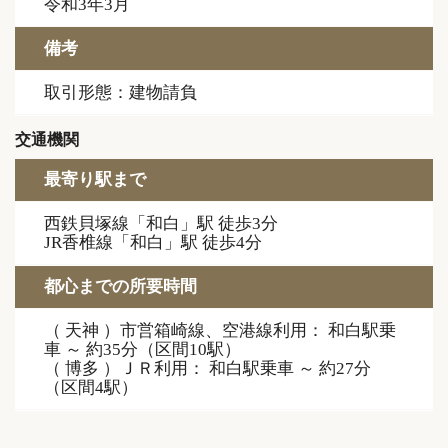
令和3年3月
備考
取引形態：建物請負
交通機関
最寄り駅まで
西鉄貝塚線「和白」駅 徒歩3分
JR香椎線「和白」駅 徒歩4分
都心までの所要時間
（ 天神 ）市営箱崎線、空港線利用： 和白駅乗
車 ～ 約35分（区間10駅）
（ 博多 ）ＪＲ利用： 和白駅乗車 ～ 約27分
（区間4駅）