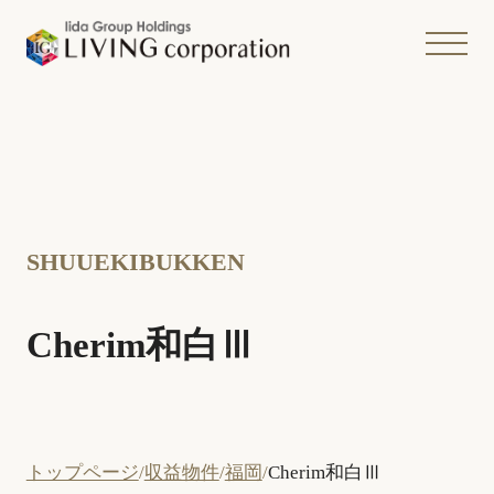
SHUUEKIBUKKEN
Cherim和白Ⅲ
トップページ
収益物件
福岡
Cherim和白Ⅲ